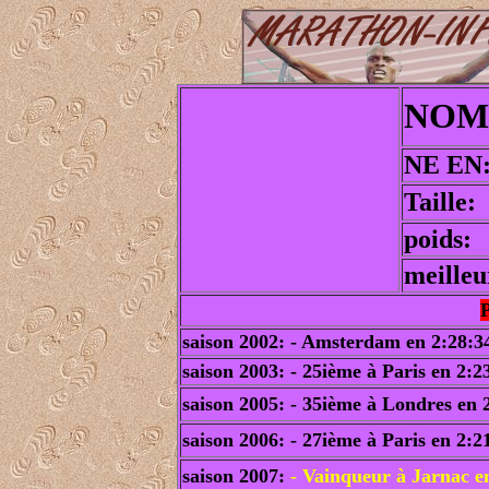
NOM:
NE EN:
Taille:
poids:
meilleu
saison 2002: - Amsterdam en 2:28:3
saison 2003: - 25ième à Paris en 2:2
saison 2005: - 35ième à Londres en 
saison 2006: - 27ième à Paris en 2:2
saison 2007:
- Vainqueur à Jarnac e