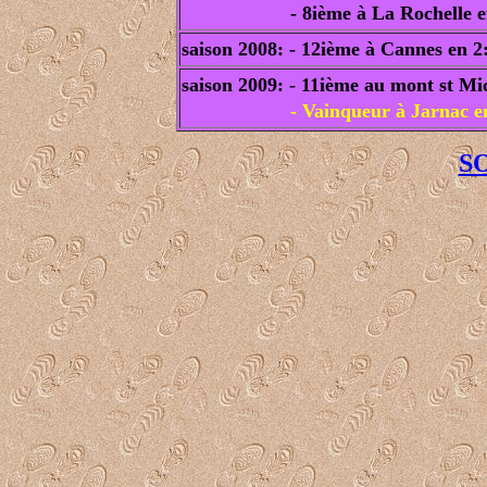
- 8ième à La Rochelle 
saison 2008: - 12ième à Cannes en 2
saison 2009: - 11ième au mont st Mi
- Vainqueur à Jarnac e
S