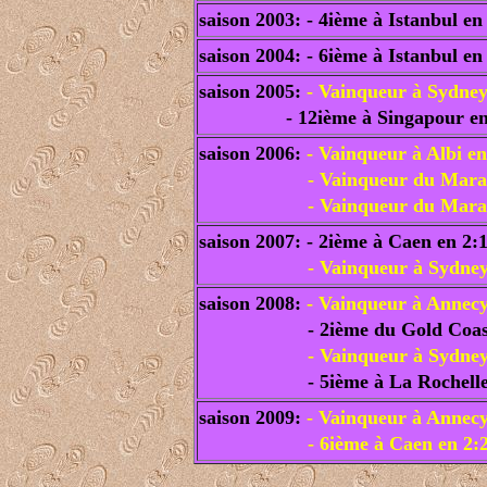
saison 2003: - 4ième à Istanbul en
saison 2004: - 6ième à Istanbul en
saison 2005:
- Vainqueur à Sydney
- 12ième à Singapour en
saison 2006:
- Vainqueur à Albi en
- Vainqueur du Marathon de
- Vainqueur du Marathon 
saison 2007: - 2ième à Caen en 2:
- Vainqueur à Sydney
saison 2008:
- Vainqueur à Annecy
- 2ième du Gold Coas
- Vainqueur à Sydney
- 5ième à La Rochelle
saison 2009:
- Vainqueur à Annecy
- 6ième à Caen en 2:26