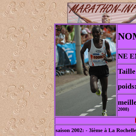
NOM
NE E
Taille
poids
meill
2008)
saison 2002: - 3ième à La Rochelle