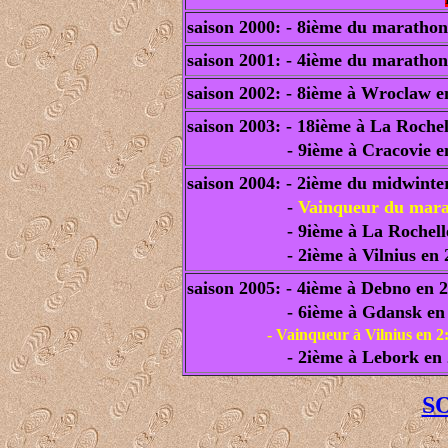
saison 2000: - 8ième du marathon
saison 2001: -
4ième du marathon
saison 2002: - 8ième à Wroclaw e
saison 2003:
- 18ième à La Rochel
- 9ième à Cracovie en 2
saison 2004: - 2ième du midwint
-
Vainqueur du mara
- 9ième à La Rochell
- 2ième à Vilnius en 2:
saison 2005: - 4ième à Debno en 2
- 6ième à Gdansk en 2:
- Vainqueur à Vilnius en 2
- 2ième à Lebork en 
S