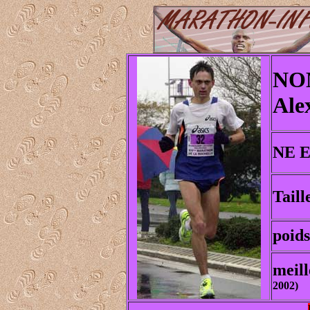
NOM
Ale
NE E
Taill
poids
meil
2002)